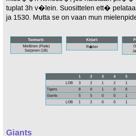
tuplat 3h v�lein. Suosittelen ett� pelataa
ja 1530. Mutta se on vaan mun mielenpide
Tuomarit:
Kirjuri:
P
Miettinen (Plate)
O
R�ber
Sarjanen (1B)
Ja
1
2
3
4
5
LOB
3
2
1
2
1
Tigers
8
0
1
0
6
Giants
5
5
0
0
1
LOB
1
2
0
0
1
Giants