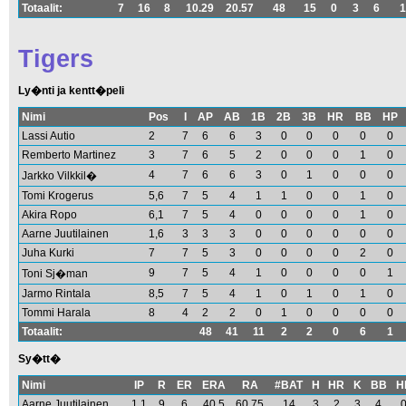
Totaalit:
7
16
8
10.29
20.57
48
15
0
3
6
1
Tigers
Ly�nti ja kentt�peli
Nimi
Pos
I
AP
AB
1B
2B
3B
HR
BB
HP
Lassi Autio
2
7
6
6
3
0
0
0
0
0
Remberto Martinez
3
7
6
5
2
0
0
0
1
0
4
7
6
6
3
0
1
0
0
0
Jarkko Vilkkil�
Tomi Krogerus
5,6
7
5
4
1
1
0
0
1
0
Akira Ropo
6,1
7
5
4
0
0
0
0
1
0
Aarne Juutilainen
1,6
3
3
3
0
0
0
0
0
0
Juha Kurki
7
7
5
3
0
0
0
0
2
0
9
7
5
4
1
0
0
0
0
1
Toni Sj�man
Jarmo Rintala
8,5
7
5
4
1
0
1
0
1
0
Tommi Harala
8
4
2
2
0
1
0
0
0
0
Totaalit:
48
41
11
2
2
0
6
1
Sy�tt�
Nimi
IP
R
ER
ERA
RA
#BAT
H
HR
K
BB
H
Aarne Juutilainen
1.1
9
6
40.5
60.75
14
3
2
3
4