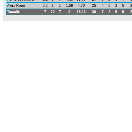
Akira Ropo
5.2
3
1
1.59
4.76
25
4
0
2
5
Totaalit:
7
12
7
9
15.43
39
7
2
5
9