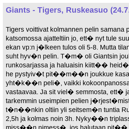
Giants - Tigers, Ruskeasuo (24.7
Tigers voittivat kolmannen pelin samana
katsomossa ajatteltiin jo, ett� nyt tule s
ekan vp:n j�lkeen tulos oli 5-8. Mutta tila
suht hyv�n pelin. T�m� oli Giantsin jou
runkosarjassa ja haluaisin kiitt�� heid�n 
he pystyiv�t pit��m��n joukkue kasass
yht�k��n peli�, vaikki kokoonpanossa ol
vastaavaa. Ja sit viel� semmosta, ett� j
tarkemmin useimpien pelien j�rjest�mis
t�n��nkin oltiin yli seitsem�n tuntia Rusa
2,5h ja kolmas noin 3h. Nyky��n triplassa
miss��n nimess�, jos halutaan pit�� 