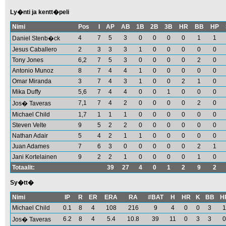
Ly�nti ja kentt�peli
Nimi
Pos
I
AP
AB
1B
2B
3B
HR
BB
HP
4
7
5
3
0
0
0
0
1
1
Daniel Stenb�ck
Jesus Caballero
2
3
3
3
1
0
0
0
0
0
Tony Jones
6,2
7
5
3
0
0
0
0
2
0
Antonio Munoz
8
7
4
4
1
0
0
0
0
0
Omar Miranda
3
7
4
3
1
0
0
2
1
0
Mika Duffy
5,6
7
4
4
0
0
1
0
0
0
7,1
7
4
2
0
0
0
0
2
0
Jos� Taveras
Michael Child
1,7
1
1
1
0
0
0
0
0
0
Steven Velte
9
5
2
2
0
0
0
0
0
0
Nathan Adair
5
4
2
1
1
0
0
0
0
0
Juan Adames
7
6
3
0
0
0
0
0
2
1
Jani Kortelainen
9
2
2
1
0
0
0
0
1
0
Totaalit:
39
27
4
0
1
2
9
2
Sy�tt�
Nimi
IP
R
ER
ERA
RA
#BAT
H
HR
K
BB
H
Michael Child
0.1
8
4
108
216
9
4
0
0
3
1
6.2
8
4
5.4
10.8
39
11
0
3
3
0
Jos� Taveras