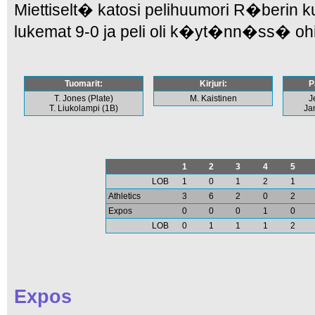
Miettiselt� katosi pelihuumori R�berin kun
lukemat 9-0 ja peli oli k�yt�nn�ss� ohi
Tuomarit:
Kirjuri:
P
T. Jones (Plate)
M. Kaistinen
J
T. Liukolampi (1B)
Ja
1
2
3
4
5
LOB
1
0
1
2
1
Athletics
3
6
2
0
2
Expos
0
0
0
1
0
LOB
0
1
1
1
2
Expos