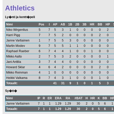
Athletics
Ly�nti ja kentt�peli
Nimi
Pos
I
AP
AB
1B
2B
3B
HR
BB
HP
Niko Wirgentius
5
7
5
3
1
0
0
0
0
2
Harri Pigg
7
7
5
2
0
0
0
0
2
0
Janne Vartiainen
1
7
5
5
3
0
0
0
0
0
Martin Modev
9
7
5
5
1
1
0
0
0
0
Raphael Raeber
6
7
4
4
1
0
0
1
0
0
Mikko Aalto
2
7
5
3
2
0
0
0
0
1
Jani Anttila
3
7
4
4
0
0
0
0
0
0
Howard Sklar
4
6
4
2
0
0
0
0
2
0
Mikko Reinman
4
1
0
0
0
0
0
0
0
0
Heikki Valkama
8
7
4
3
1
0
0
0
1
0
Totaalit:
41
31
9
1
0
1
5
3
Sy�tt�
Nimi
IP
R
ER
ERA
RA
#BAT
H
HR
K
BB
H
Janne Vartiainen
7
1
1
1.29
1.29
30
2
0
5
6
1
Totaalit:
7
1
1
1.29
1.29
30
2
0
5
6
1