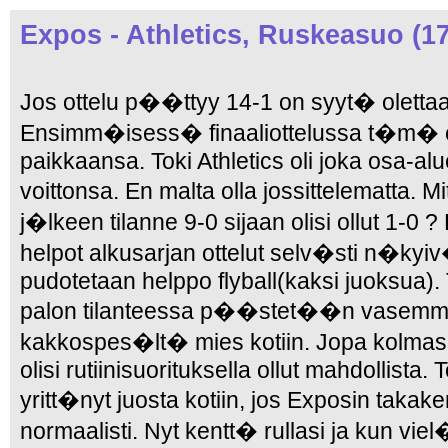
Expos - Athletics, Ruskeasuo (17
Jos ottelu p��ttyy 14-1 on syyt� olettaa
Ensimm�isess� finaaliottelussa t�m� ei 
paikkaansa. Toki Athletics oli joka osa-al
voittonsa. En malta olla jossittelematta.
j�lkeen tilanne 9-0 sijaan olisi ollut 1-0
helpot alkusarjan ottelut selv�sti n�kyiv
pudotetaan helppo flyball(kaksi juoksua)
palon tilanteessa p��stet��n vasemmal
kakkospes�lt� mies kotiin. Jopa kolmas
olisi rutiinisuorituksella ollut mahdollista.
yritt�nyt juosta kotiin, jos Exposin takak
normaalisti. Nyt kentt� rullasi ja kun v