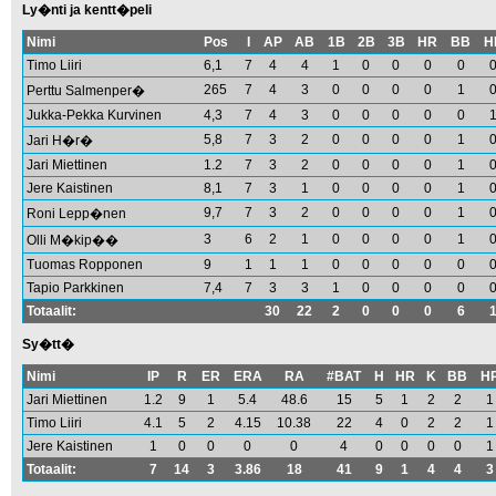
Ly�nti ja kentt�peli
Nimi
Pos
I
AP
AB
1B
2B
3B
HR
BB
H
Timo Liiri
6,1
7
4
4
1
0
0
0
0
265
7
4
3
0
0
0
0
1
Perttu Salmenper�
Jukka-Pekka Kurvinen
4,3
7
4
3
0
0
0
0
0
5,8
7
3
2
0
0
0
0
1
Jari H�r�
Jari Miettinen
1.2
7
3
2
0
0
0
0
1
Jere Kaistinen
8,1
7
3
1
0
0
0
0
1
9,7
7
3
2
0
0
0
0
1
Roni Lepp�nen
3
6
2
1
0
0
0
0
1
Olli M�kip��
Tuomas Ropponen
9
1
1
1
0
0
0
0
0
Tapio Parkkinen
7,4
7
3
3
1
0
0
0
0
Totaalit:
30
22
2
0
0
0
6
Sy�tt�
Nimi
IP
R
ER
ERA
RA
#BAT
H
HR
K
BB
H
Jari Miettinen
1.2
9
1
5.4
48.6
15
5
1
2
2
1
Timo Liiri
4.1
5
2
4.15
10.38
22
4
0
2
2
1
Jere Kaistinen
1
0
0
0
0
4
0
0
0
0
1
Totaalit:
7
14
3
3.86
18
41
9
1
4
4
3