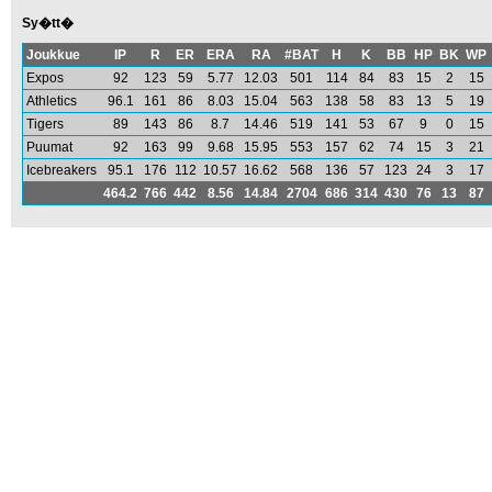
Sy�tt�
Joukkue
IP
R
ER
ERA
RA
#BAT
H
K
BB
HP
BK
WP
Expos
92
123
59
5.77
12.03
501
114
84
83
15
2
15
Athletics
96.1
161
86
8.03
15.04
563
138
58
83
13
5
19
Tigers
89
143
86
8.7
14.46
519
141
53
67
9
0
15
Puumat
92
163
99
9.68
15.95
553
157
62
74
15
3
21
Icebreakers
95.1
176
112
10.57
16.62
568
136
57
123
24
3
17
464.2
766
442
8.56
14.84
2704
686
314
430
76
13
87