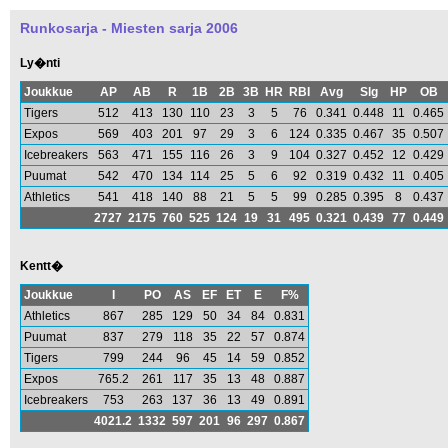
Runkosarja -
Miesten sarja 2006
Ly�nti
Joukkue
AP
AB
R
1B
2B
3B
HR
RBI
Avg
Slg
HP
OB
Tigers
512
413
130
110
23
3
5
76
0.341
0.448
11
0.465
Expos
569
403
201
97
29
3
6
124
0.335
0.467
35
0.507
Icebreakers
563
471
155
116
26
3
9
104
0.327
0.452
12
0.429
Puumat
542
470
134
114
25
5
6
92
0.319
0.432
11
0.405
Athletics
541
418
140
88
21
5
5
99
0.285
0.395
8
0.437
2727
2175
760
525
124
19
31
495
0.321
0.439
77
0.449
Kentt�
Joukkue
I
PO
AS
EF
ET
E
F%
Athletics
867
285
129
50
34
84
0.831
Puumat
837
279
118
35
22
57
0.874
Tigers
799
244
96
45
14
59
0.852
Expos
765.2
261
117
35
13
48
0.887
Icebreakers
753
263
137
36
13
49
0.891
4021.2
1332
597
201
96
297
0.867