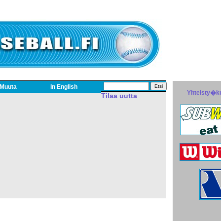
Muuta
In English
Yhteisty�k
Tilaa uutta