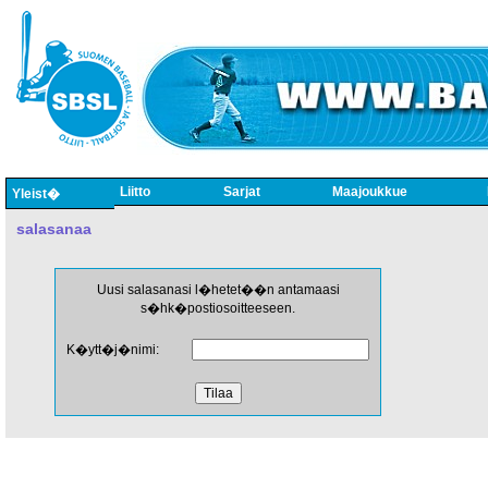
Liitto
Sarjat
Maajoukkue
Yleist�
salasanaa
Uusi salasanasi l�hetet��n antamaasi
s�hk�postiosoitteeseen.
K�ytt�j�nimi: