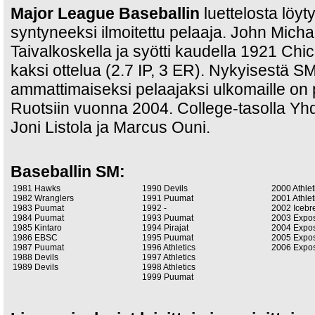
Major League Baseballin
luettelosta löy
syntyneeksi ilmoitettu pelaaja. John Mich
Taivalkoskella ja syötti kaudella 1921 Ch
kaksi ottelua (2.7 IP, 3 ER). Nykyisestä 
ammattimaiseksi pelaajaksi ulkomaille o
Ruotsiin vuonna 2004. College-tasolla Yh
Joni Listola ja Marcus Ouni.
Baseballin SM:
1981 Hawks
1990 Devils
2000 Athlet
1982 Wranglers
1991 Puumat
2001 Athlet
1983 Puumat
1992 -
2002 Icebr
1984 Puumat
1993 Puumat
2003 Expo
1985 Kintaro
1994 Pirajat
2004 Expo
1986 EBSC
1995 Puumat
2005 Expo
1987 Puumat
1996 Athletics
2006 Expo
1988 Devils
1997 Athletics
1989 Devils
1998 Athletics
1999 Puumat