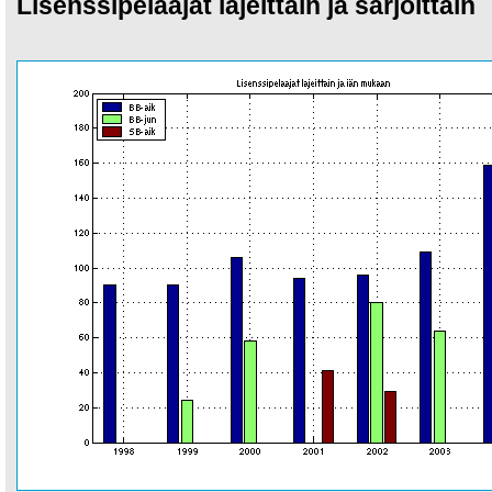
Lisenssipelaajat lajeittain ja sarjoittain