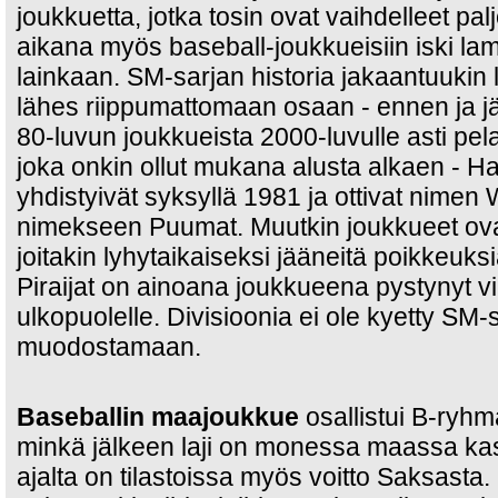
joukkuetta, jotka tosin ovat vaihdelleet pa
aikana myös baseball-joukkueisiin iski lam
lainkaan. SM-sarjan historia jakaantuukin l
lähes riippumattomaan osaan - ennen ja j
80-luvun joukkueista 2000-luvulle asti pel
joka onkin ollut mukana alusta alkaen - Ha
yhdistyivät syksyllä 1981 ja ottivat nimen
nimekseen Puumat. Muutkin joukkueet ova
joitakin lyhytaikaiseksi jääneitä poikkeuk
Piraijat on ainoana joukkueena pystynyt v
ulkopuolelle. Divisioonia ei ole kyetty SM-s
muodostamaan.
Baseballin maajoukkue
osallistui B-ryhm
minkä jälkeen laji on monessa maassa kas
ajalta on tilastoissa myös voitto Saksasta.