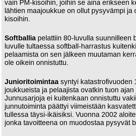
vain PM-kisoihin, joihin se aina erikseen 
lähtien maajoukkue on ollut pysyvämpi ja 
kisoihin.
Softballia
pelattiin 80-luvulla suunnilleen
luvulle tultaessa softball-harrastus kuitenki
pelaamista on sen jälkeen muutaman kerran 
ole oikein onnistuttu.
Junioritoimintaa
syntyi katastrofivuoden 
joukkueista ja pelaajista ovatkin tuon aja
Junnusarjoja ei kuitenkaan onnistuttu vak
junnutoiminta päättyi viimeistään kasvate
tullessa täysi-ikäisiksi. Vuonna 2002 aloite
jonka tavoitteena on muodostaa pysyvät bas