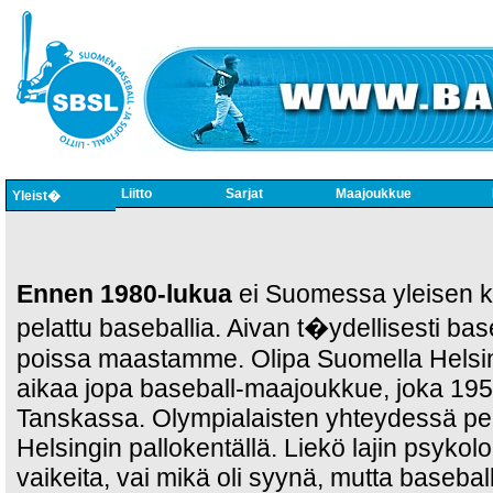
Liitto
Sarjat
Maajoukkue
Yleist�
Ennen 1980-lukua
ei Suomessa yleisen k
pelattu baseballia. Aivan t�ydellisesti base
poissa maastamme. Olipa Suomella Helsing
aikaa jopa baseball-maajoukkue, joka 1951
Tanskassa. Olympialaisten yhteydessä pela
Helsingin pallokentällä. Liekö lajin psykolog
vaikeita, vai mikä oli syynä, mutta baseb