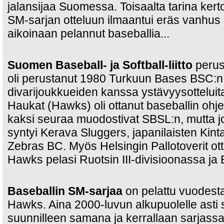
jalansijaa Suomessa. Toisaalta tarina kerto
SM-sarjan otteluun ilmaantui eräs vanhus
aikoinaan pelannut baseballia...
Suomen Baseball- ja Softball-liitto
perust
oli perustanut 1980 Turkuun Bases BSC:n, j
divarijoukkueiden kanssa ystävyysotteluit
Haukat (Hawks) oli ottanut baseballin oh
kaksi seuraa muodostivat SBSL:n, mutta 
syntyi Kerava Sluggers, japanilaisten Kint
Zebras BC. Myös Helsingin Pallotoverit ott
Hawks pelasi Ruotsin III-divisioonassa ja 
Baseballin SM-sarjaa
on pelattu vuodesta 
Hawks. Aina 2000-luvun alkupuolelle asti 
suunnilleen samana ja kerrallaan sarjassa 