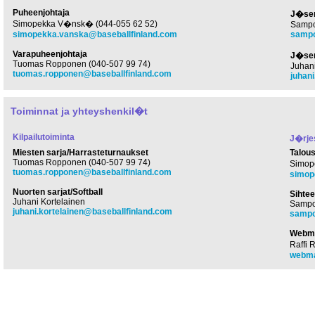
Puheenjohtaja
J�se
Simopekka V�nsk� (044-055 62 52)
Sampo
simopekka.vanska@baseballfinland.com
sampo
Varapuheenjohtaja
J�se
Tuomas Ropponen (040-507 99 74)
Juhani
tuomas.ropponen@baseballfinland.com
juhan
Toiminnat ja yhteyshenkil�t
Kilpailutoiminta
J�rje
Miesten sarja/Harrasteturnaukset
Talou
Tuomas Ropponen (040-507 99 74)
Simop
tuomas.ropponen@baseballfinland.com
simop
Nuorten sarjat/Softball
Sihtee
Juhani Kortelainen
Sampo 
juhani.kortelainen@baseballfinland.com
sampo
Webm
Raffi 
webma