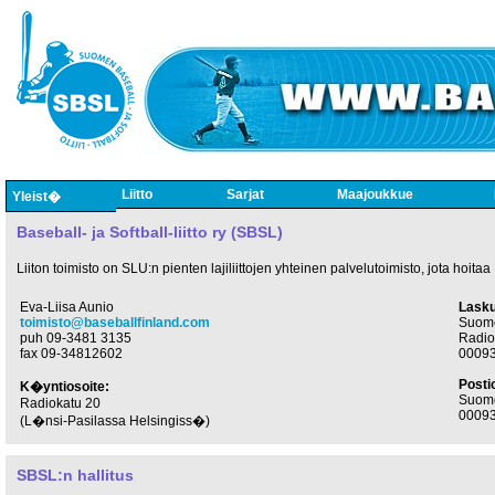
Liitto
Sarjat
Maajoukkue
Yleist�
Baseball- ja Softball-liitto ry (SBSL)
Liiton toimisto on SLU:n pienten lajiliittojen yhteinen palvelutoimisto, jota hoitaa
Eva-Liisa Aunio
Lasku
toimisto@baseballfinland.com
Suomen
puh 09-3481 3135
Radio
fax 09-34812602
0009
Posti
K�yntiosoite:
Suomen
Radiokatu 20
0009
(L�nsi-Pasilassa Helsingiss�)
SBSL:n hallitus