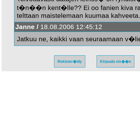
t�n��n kent�lle?? Ei oo fanien kiva r
telttaan maistelemaan kuumaa kahveeta
Janne /
18.08.2006 12:45:12
Jatkuu ne, kaikki vaan seuraamaan v
Rekister�idy
Kirjaudu sis��n