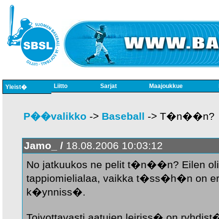
Liitto
Sarjat
Maajoukkue
Yleist�
P��valikko
->
Baseball
-> T�n��n?
Jamo_ /
18.08.2006 10:03:12
No jatkuukos ne pelit t�n��n? Eilen oli
tappiomielialaa, vaikka t�ss�h�n on eri
k�ynniss�.
Toivottavasti aatujen leiriss� on ryhdis