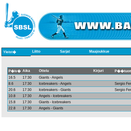
Liitto
Sarjat
Maajoukkue
Yleist�
Aika
Ottelu
Kirjuri
P�iv�
P��tuom
16.5
17:30
Giants - Angels
8.6
17:30
Icebreakers - Angels
Sergio Fe
20.6
17:30
Icebreakers - Giants
Sergio Fe
10.8
17:30
Angels - Icebreakers
15.8
17:30
Giants - Icebreakers
22.8
17:30
Angels - Giants