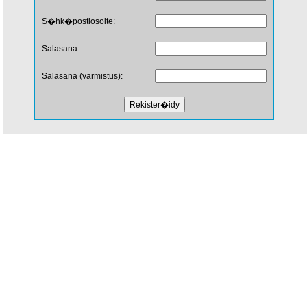
S�hk�postiosoite:
Salasana:
Salasana (varmistus):