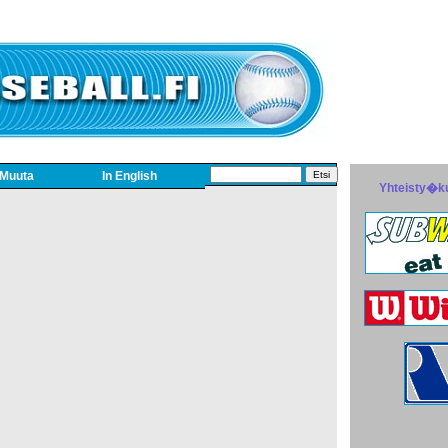
Muuta
In English
Yhteisty�k