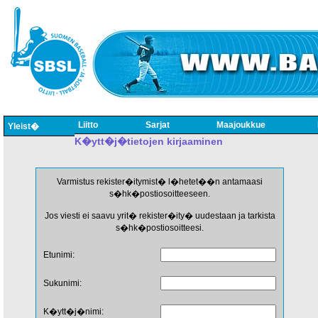
Liitto
Sarjat
Maajoukkue
Yleist�
K�ytt�j�tietojen kirjaaminen
Varmistus rekister�itymist� l�hetet��n antamaasi
s�hk�postiosoitteeseen.
Jos viesti ei saavu yrit� rekister�ity� uudestaan ja tarkista
s�hk�postiosoitteesi.
Etunimi:
Sukunimi:
K�ytt�j�nimi: