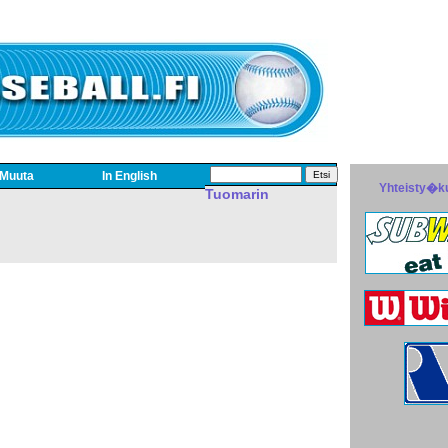
Muuta
In English
Yhteisty�k
Tuomarin