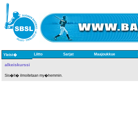
Liitto
Sarjat
Maajoukkue
Yleist�
alkeiskurssi
Sis�lt� ilmoitetaan my�hemmin.