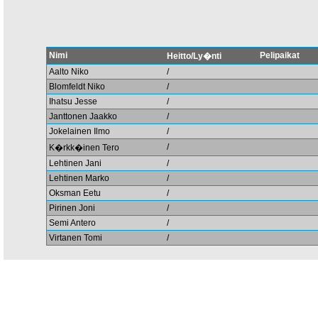
Nimi
Pelipaikat
Heitto/Ly�nti
Aalto Niko
/
Blomfeldt Niko
/
Ihatsu Jesse
/
Janttonen Jaakko
/
Jokelainen Ilmo
/
/
K�rkk�inen Tero
Lehtinen Jani
/
Lehtinen Marko
/
Oksman Eetu
/
Pirinen Joni
/
Semi Antero
/
Virtanen Tomi
/