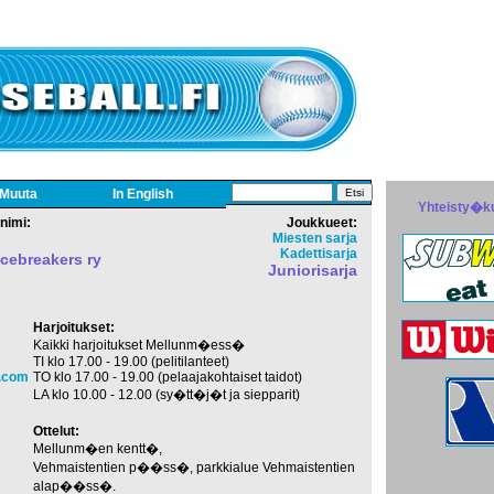
Muuta
In English
Yhteisty�k
nimi:
Joukkueet:
Miesten sarja
Kadettisarja
Icebreakers ry
Juniorisarja
Harjoitukset:
Kaikki harjoitukset Mellunm�ess�
TI klo 17.00 - 19.00 (pelitilanteet)
.com
TO klo 17.00 - 19.00 (pelaajakohtaiset taidot)
LA klo 10.00 - 12.00 (sy�tt�j�t ja siepparit)
Ottelut:
Mellunm�en kentt�,
Vehmaistentien p��ss�, parkkialue Vehmaistentien
alap��ss�.