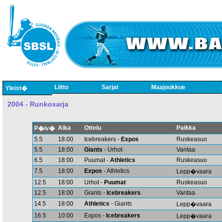
Liitto
Sarjat
Maajoukkue
Yleist�
2004
- Runkosarja
Aika
Ottelu
Paikka
P�iv�
5.5
18:00
Icebreakers -
Expos
Ruskeasuo
5.5
18:00
Giants
- Urhot
Vantaa
6.5
18:00
Puumat -
Athletics
Ruskeasuo
7.5
18:00
Expos
- Athletics
Lepp�vaara
12.5
18:00
Urhot -
Puumat
Ruskeasuo
12.5
18:00
Giants -
Icebreakers
Vantaa
14.5
18:00
Athletics
- Giants
Lepp�vaara
16.5
10:00
Expos -
Icebreakers
Lepp�vaara