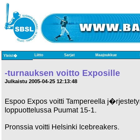
Liitto
Sarjat
Maajoukkue
Yleist�
-turnauksen voitto Exposille
Julkaistu 2005-04-25 12:13:48
Espoo Expos voitti Tampereella j�rjestety
loppuottelussa Puumat 15-1.
Pronssia voitti Helsinki Icebreakers.