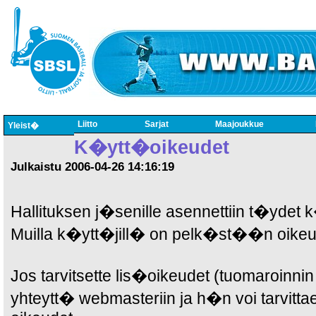
Liitto
Sarjat
Maajoukkue
Yleist�
K�ytt�oikeudet
Julkaistu 2006-04-26 14:16:19
Hallituksen j�senille asennettiin t�ydet 
Muilla k�ytt�jill� on pelk�st��n oikeu
Jos tarvitsette lis�oikeudet (tuomaroinnin 
yhteytt� webmasteriin ja h�n voi tarvitt