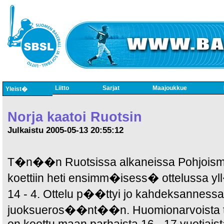
Liitto
Sarjat
Maajoukkue
Yleist�
Norja kaatoi Ruotsin
Julkaistu 2005-05-13 20:55:12
T�n��n Ruotsissa alkaneissa Pohjoisma
koettiin heti ensimm�isess� ottelussa yl
14 - 4. Ottelu p��ttyi jo kahdeksanness
juoksueros��nt��n. Huomionarvoista to