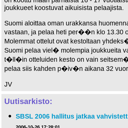
on koottu maan parhaista 16 - 17 vuotiaist
joukkueet koostuvat aikuisista pelaajista.
Suomi aloittaa oman urakkansa huomenna 
vastaan, ja pelaa heti per��n klo 13.30 o
Molemmat ottelut ovat kestoltaan yhdeks
Suomi pelaa viel� molempia joukkueita va
t�ll�in otteluiden kesto on vain seitse
pelaa siis kahden p�iv�n aikana 32 vuoro
JV
Uutisarkisto:
SBSL 2006 hallitus jatkaa vahviste
2006-10-26 17:28:01