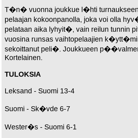
T�n� vuonna joukkue l�hti turnauksee
pelaajan kokoonpanolla, joka voi olla hy
pelataan aika lyhyit�, vain reilun tunnin pit
vuosina runsas vaihtopelaajien k�ytt�
sekoittanut peli�. Joukkueen p��valment
Kortelainen.
TULOKSIA
Leksand - Suomi 13-4
Suomi - Sk�vde 6-7
Wester�s - Suomi 6-1