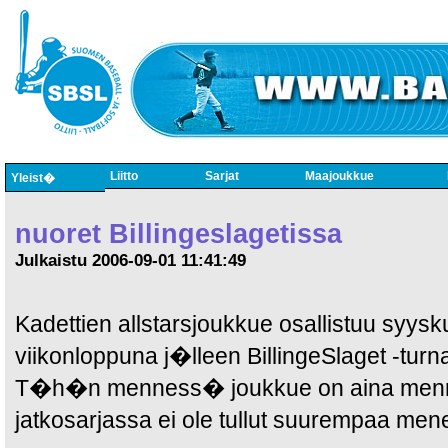
Liitto
Sarjat
Maajoukkue
Yleist�
nuoret Billingeslagetissa
Julkaistu 2006-09-01 11:41:49
Kadettien allstarsjoukkue osallistuu sy
viikonloppuna j�lleen BillingeSlaget -t
T�h�n menness� joukkue on aina mennyt
jatkosarjassa ei ole tullut suurempaa men