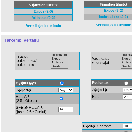
Finaalien tilastot
V�lierien tilastot
Expos (3-2)
Expos (2-0)
Icebreakers (2-3)
Athletics (0-2)
Vertailu joukkueittain
Vertailu joukkueittain
Tarkempi vertailu
Tilastot
Vastustaja/
joukkueesta/
vastustajat
joukkueista
Puolustus
Hy�kk�ys
J�rjest�
J�rjest�
Raja AP:
Raja I
(2.5 * Ottelut)
Sy�t� Raja AP:
(jos ei 2.5 * Ottelut)
N�yt� X parasta