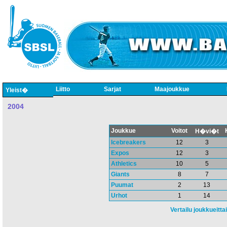
Liitto
Sarjat
Maajoukkue
Yleist�
2004
Joukkue
Voitot
H�vi�t
Icebreakers
12
3
Expos
12
3
Athletics
10
5
Giants
8
7
Puumat
2
13
Urhot
1
14
Vertailu joukkueitta