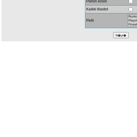
Pienin ensin
Kaikki tilastot
Pelit